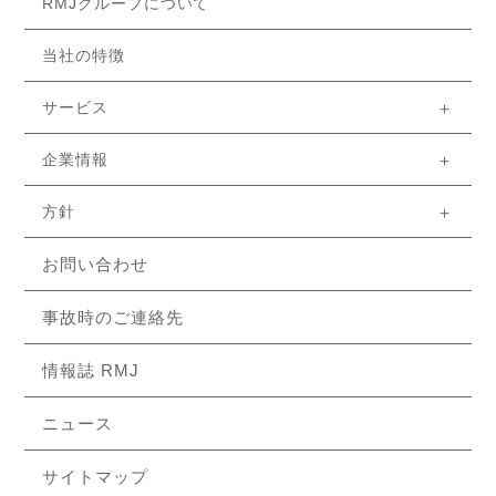
RMJグループについて
当社の特徴
サービス
リスクマネジメント
損害サービス
生命保険
保険クリニック
リスク分析レポート
企業情報
ご挨拶
経営理念
会社概要
役員
組織図
沿革
取引保険会社
健康経営
アクセス
方針
コンプライアンス方針
勧誘方針
販売方針
個人情報の取扱い
開示等請求手続きについて
反社会的勢力方針
特定個人情報基本方針
お客さま本位の業務運営の取組方針
指標（KPI）
お問い合わせ
事故時のご連絡先
情報誌 RMJ
ニュース
サイトマップ