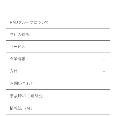
RMJグループについて
当社の特徴
サービス
リスクマネジメント
損害サービス
生命保険
保険クリニック
リスク分析レポート
企業情報
ご挨拶
経営理念
会社概要
役員
組織図
沿革
取引保険会社
健康経営
アクセス
方針
コンプライアンス方針
勧誘方針
販売方針
個人情報の取扱い
開示等請求手続きについて
反社会的勢力方針
特定個人情報基本方針
お客さま本位の業務運営の取組方針
指標（KPI）
お問い合わせ
事故時のご連絡先
情報誌 RMJ